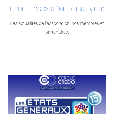
ET DE L’ÉCOSYSTÈME #FIBRE #THD
MEMBRES
Les actualités de l’association, nos membres et
CONTACT
partenaires.