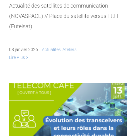
Actualité des satellites de communication
(NOVASPACE) // Place du satellite versus FttH
(Eutelsat)
08 janvier 2026
|
Actualités
,
Ateliers
Lire Plus