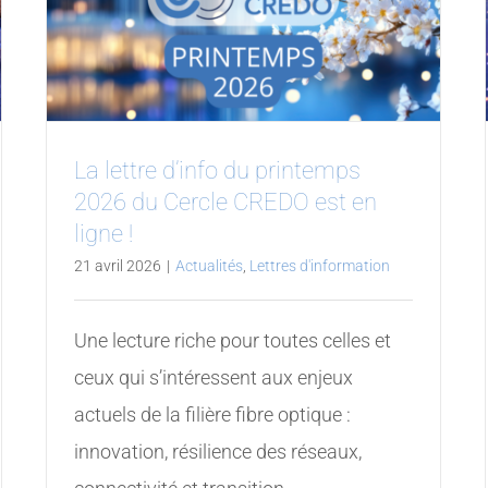
La lettre d’info du printemps
2026 du Cercle CREDO est en
ligne !
21 avril 2026
|
Actualités
,
Lettres d'information
Une lecture riche pour toutes celles et
ceux qui s’intéressent aux enjeux
actuels de la filière fibre optique :
innovation, résilience des réseaux,