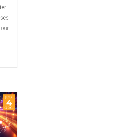
ter
ises
utour