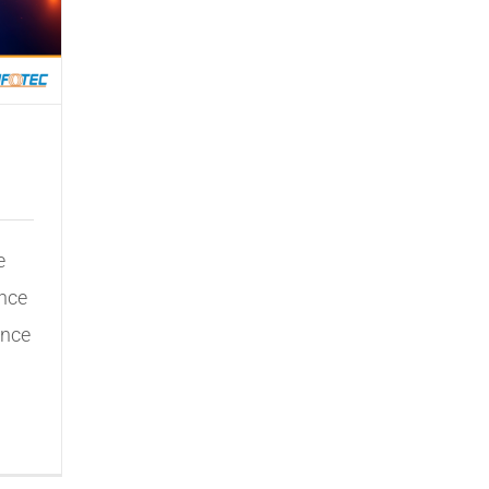
e
ence
ence