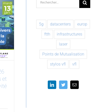
Rechercher:
5g
datacenters
europ
ftth
infrastructures
laser
Points de Mutualisation
stylos vfl
vfl
26
 et
vité