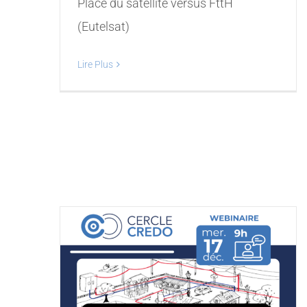
Place du satellite versus FttH
(Eutelsat)
Lire Plus