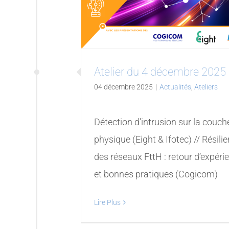
Atelier du 4 décembre 2025
04 décembre 2025
|
Actualités
,
Ateliers
Détection d’intrusion sur la couch
physique (Eight & Ifotec) // Résili
des réseaux FttH : retour d’expéri
et bonnes pratiques (Cogicom)
Lire Plus