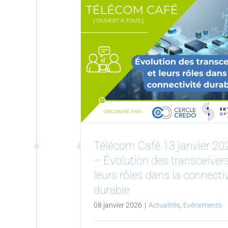
Télécom Café 13 janvier 20
– Évolution des transceivers
leurs rôles dans la connecti
durable
08 janvier 2026
|
Actualités
,
Evènements