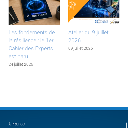
Les fondements de
Atelier du 9 juillet
la résilience : le 1er
2026
Cahier des Experts
09 juillet 2026
est paru !
24 juillet 2026
À PROPOS