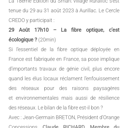
La 18ème Edition du Smart village Ruralitic s’est
MEMBRES
tenue du 29 au 31 août 2023 à Aurillac. Le Cercle
CREDO y participait :
CONTACT
29 Août 17h10 – La fibre optique, c’est
écologique ?
(20min)
Si l’essentiel de la fibre optique déployée en
France est fabriquée en France, sa pose implique
d’importants travaux de génie civil, plus encore
quand les élus locaux réclament l’enfouissement
des réseaux pour des raisons paysagères
et environnementales mais aussi de résilience
des réseaux. Le bilan de la fibre est-il bon ?
Avec : Jean-Germain BRETON, Président d’Orange
Concessions,
Claude RICHARD, Membre du