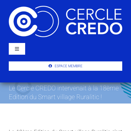
Passer
au
contenu
Navigation
à
bascule
À PROPOS
ESPACE MEMBRE
ACTUALITÉS
Le Cercle CREDO intervenait à la 18ème
Edition du Smart village Ruralitic !
PUBLICATIONS
ÉVÉNEMENTS