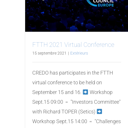
FTTH 2021 Virtual Conference
15 septembre 2021
|
Extérieurs
CREDO has participates in the FTTH
virtual conference to be held on
September 15 and 16.
Workshop
Sept.15 09:00 ﹦ "Investors Committee"
with Richard TOPER (Setics)
Workshop Sept.15 14:00 ﹦ "Challenges