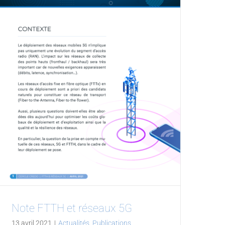
Note FTTH et réseaux 5G
13 avril 2021
|
Actualités
,
Publications