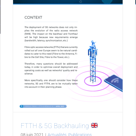
FTTH & 5G Backhauling
08 juin 2021
|
Actualités
,
Publications