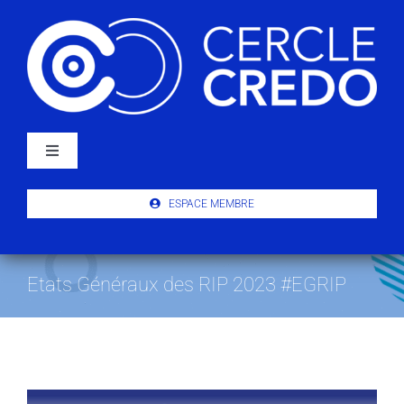
Passer
au
contenu
Navigation
à
bascule
À PROPOS
ESPACE MEMBRE
ACTUALITÉS
Etats Généraux des RIP 2023 #EGRIP
PUBLICATIONS
ÉVÉNEMENTS