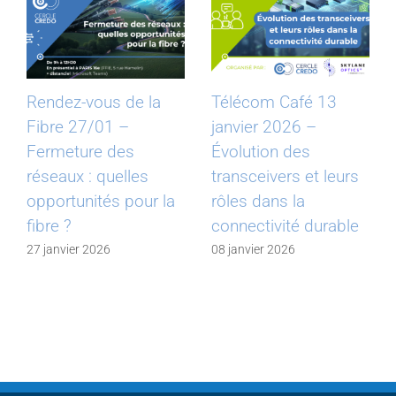
Rendez-vous de la
Télécom Café 13
Fibre 27/01 –
janvier 2026 –
Fermeture des
Évolution des
réseaux : quelles
transceivers et leurs
opportunités pour la
rôles dans la
fibre ?
connectivité durable
27 janvier 2026
08 janvier 2026