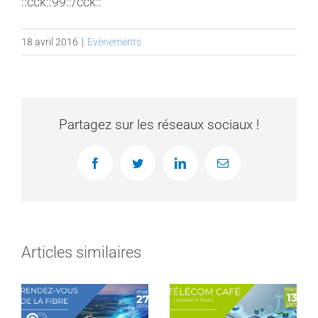
::cck::99::/cck::
MEMBRES
18 avril 2016
|
Evènements
CONTACT
Partagez sur les réseaux sociaux !
Facebook
Twitter
LinkedIn
Email
Articles similaires