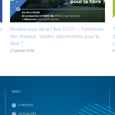
es
Rendez-vous de la Fibre 27/01 – Fermeture
T
des réseaux : quelles opportunités pour la
d
fibre ?
c
27 janvier 2026
0
MENU
À PROPOS
ACTUALITÉS