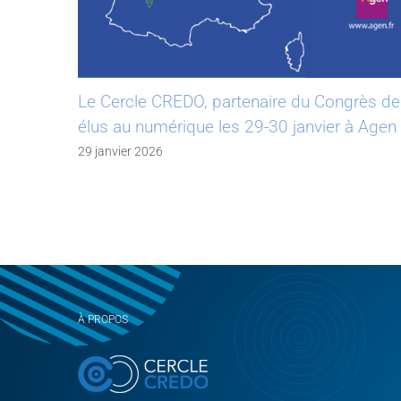
Le Cercle CREDO, partenaire du Congrès d
les
élus au numérique les 29-30 janvier à Agen
29 janvier 2026
À PROPOS