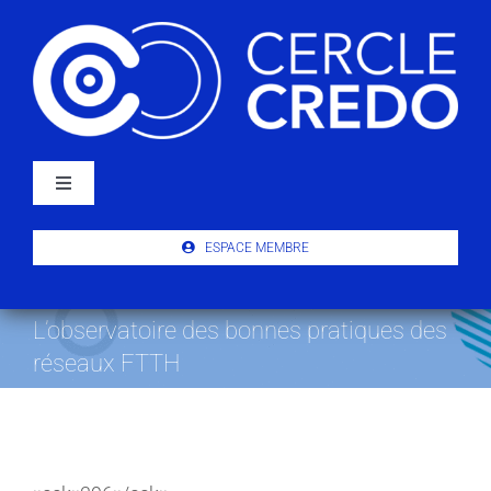
Passer
au
contenu
Navigation
à
bascule
À PROPOS
ESPACE MEMBRE
ACTUALITÉS
L’observatoire des bonnes pratiques des
réseaux FTTH
PUBLICATIONS
ÉVÉNEMENTS