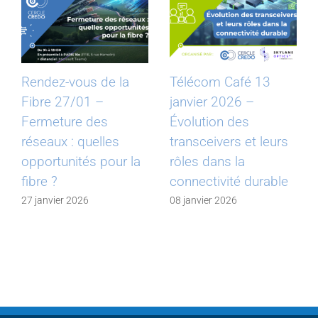
Rendez-vous de la
Télécom Café 13
Fibre 27/01 –
janvier 2026 –
Fermeture des
Évolution des
réseaux : quelles
transceivers et leurs
opportunités pour la
rôles dans la
fibre ?
connectivité durable
27 janvier 2026
08 janvier 2026