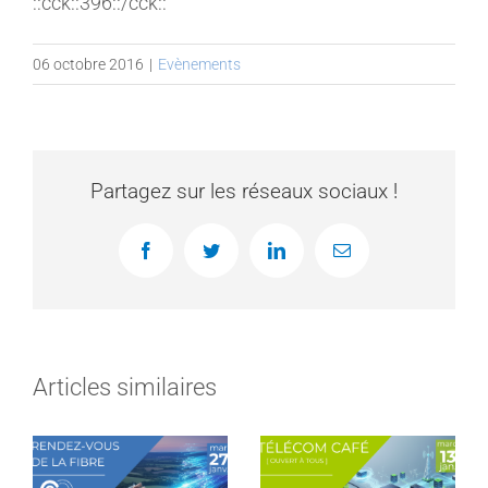
::cck::396::/cck::
MEMBRES
06 octobre 2016
|
Evènements
CONTACT
Partagez sur les réseaux sociaux !
Facebook
Twitter
LinkedIn
Email
Articles similaires