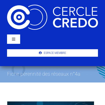
Passer
au
contenu
Navigation
à
bascule
À PROPOS
ESPACE MEMBRE
ACTUALITÉS
Fiche pérennité des réseaux n°4a
PUBLICATIONS
ÉVÉNEMENTS