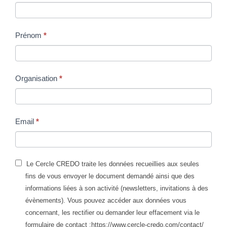
pérennité
n°4A
Prénom
*
-
Recette
Organisation
*
des
réseaux
optiques
Email
*
(hors
mesure
de
Le Cercle CREDO traite les données recueillies aux seules
fins de vous envoyer le document demandé ainsi que des
performance
informations liées à son activité (newsletters, invitations à des
des
évènements). Vous pouvez accéder aux données vous
concernant, les rectifier ou demander leur effacement via le
fibres)
formulaire de contact :https://www.cercle-credo.com/contact/