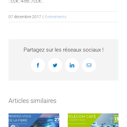
::cck::456::/cck::
MEMBRES
07 décembre 2017
|
Evènements
CONTACT
Partagez sur les réseaux sociaux !
Facebook
Twitter
LinkedIn
Email
Articles similaires