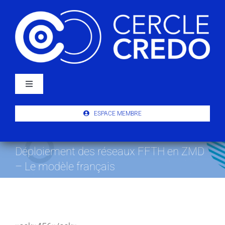
Passer
au
contenu
Navigation
à
bascule
À PROPOS
ESPACE MEMBRE
ACTUALITÉS
Déploiement des réseaux FFTH en ZMD
– Le modèle français
PUBLICATIONS
ÉVÉNEMENTS