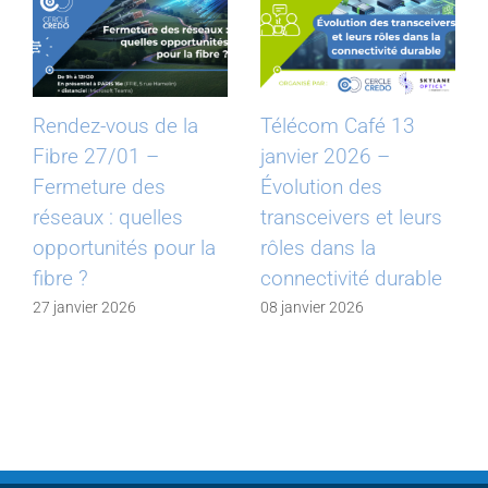
Rendez-vous de la
Télécom Café 13
Fibre 27/01 –
janvier 2026 –
Fermeture des
Évolution des
réseaux : quelles
transceivers et leurs
opportunités pour la
rôles dans la
fibre ?
connectivité durable
27 janvier 2026
08 janvier 2026