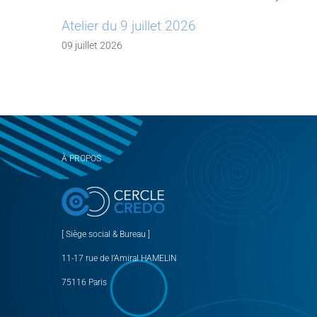
Atelier du 9 juillet 2026
09 juillet 2026
À PROPOS
[ Siège social & Bureau ]
11-17 rue de l’Amiral HAMELIN
75116 Paris