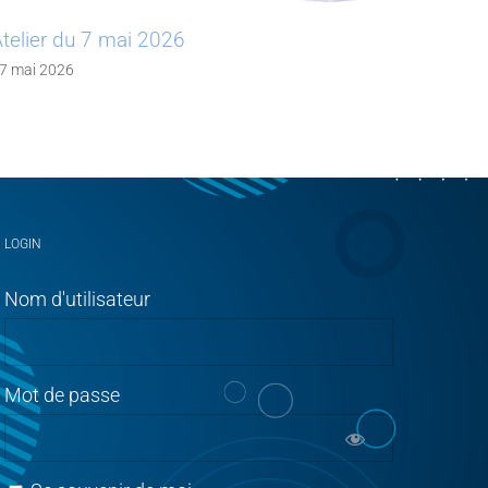
er du 7 mai 2026
WEBINAIRE
technique s
 2026
optiques le
05 mai 2026
LOGIN
Nom d'utilisateur
Mot de passe