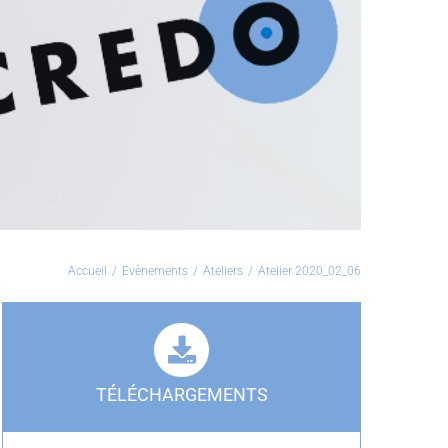
Accueil
/
Evènements
/
Ateliers
/
Atelier 2020_02_06
TÉLÉCHARGEMENTS