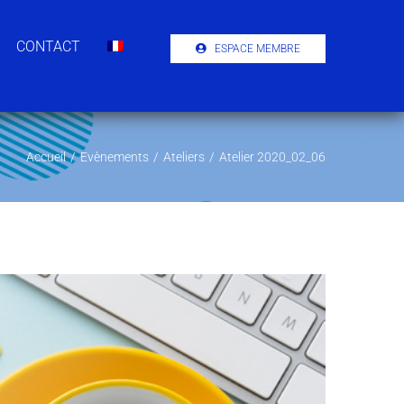
CONTACT
ESPACE MEMBRE
Accueil
/
Evènements
/
Ateliers
/
Atelier 2020_02_06