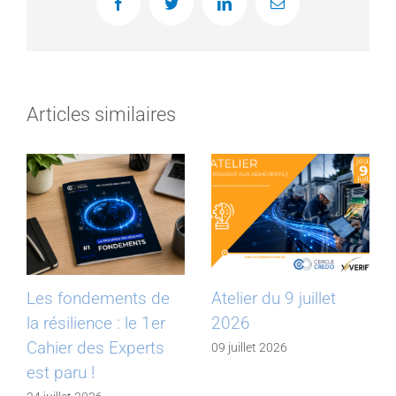
Facebook
Twitter
LinkedIn
Email
Articles similaires
Les fondements de
Atelier du 9 juillet
la résilience : le 1er
2026
Cahier des Experts
09 juillet 2026
est paru !