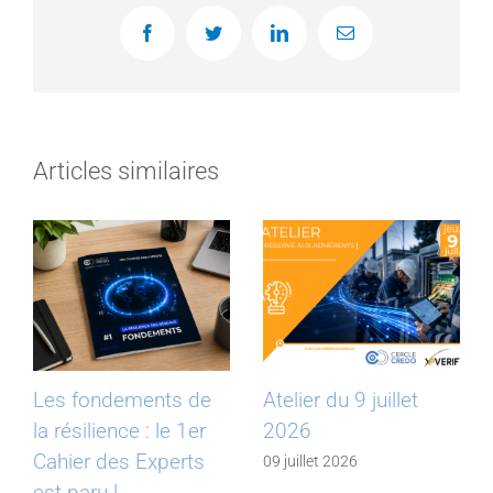
Facebook
Twitter
LinkedIn
Email
Articles similaires
Les fondements de
Atelier du 9 juillet
la résilience : le 1er
2026
Cahier des Experts
09 juillet 2026
est paru !