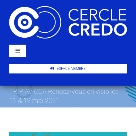
Passer
au
contenu
Navigation
à
bascule
À PROPOS
ESPACE MEMBRE
ACTUALITÉS
TRIP AVICCA Rendez-vous en visio les
11 & 12 mai 2021
PUBLICATIONS
ÉVÉNEMENTS