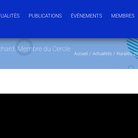
UALITÉS
PUBLICATIONS
ÉVÉNEMENTS
MEMBRES
Richard, Membre du Cercle
Accueil
/
Actualités
/
Ruralitic 