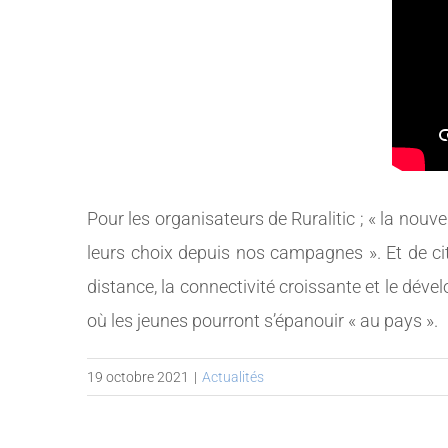
Pour les organisateurs de Ruralitic ; « la nou
leurs choix depuis nos campagnes ». Et de cit
distance, la connectivité croissante et le dé
où les jeunes pourront s’épanouir « au pays ».
19 octobre 2021
|
Actualités