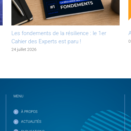
Les fondements de la résilience : le 1er
A
Cahier des Experts est paru !
0
24 juillet 2026
MENU
À PROPOS
ACTUALITÉS