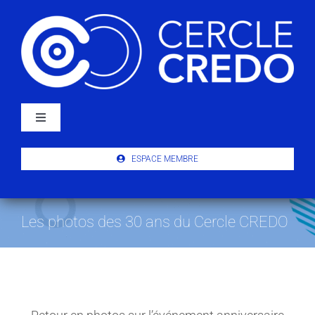
Passer
au
contenu
Navigation
à
bascule
À PROPOS
ESPACE MEMBRE
ACTUALITÉS
Les photos des 30 ans du Cercle CREDO
PUBLICATIONS
ÉVÉNEMENTS