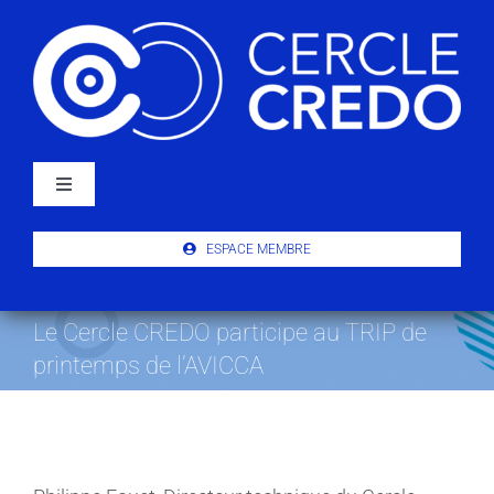
Passer
au
contenu
Navigation
à
bascule
À PROPOS
ESPACE MEMBRE
ACTUALITÉS
Le Cercle CREDO participe au TRIP de
printemps de l’AVICCA
PUBLICATIONS
ÉVÉNEMENTS