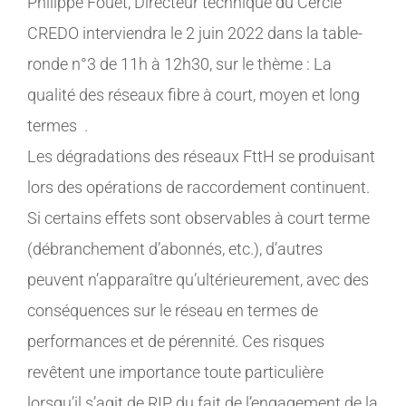
Philippe Fouet, Directeur technique du Cercle
MEMBRES
CREDO interviendra le 2 juin 2022 dans la table-
ronde n°3 de 11h à 12h30, sur le thème : La
CONTACT
qualité des réseaux fibre à court, moyen et long
termes .
Les dégradations des réseaux FttH se produisant
lors des opérations de raccordement continuent.
Si certains effets sont observables à court terme
(débranchement d’abonnés, etc.), d’autres
peuvent n’apparaître qu’ultérieurement, avec des
conséquences sur le réseau en termes de
performances et de pérennité. Ces risques
revêtent une importance toute particulière
lorsqu’il s’agit de RIP du fait de l’engagement de la