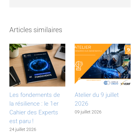
Articles similaires
Les fondements de
Atelier du 9 juillet
la résilience : le 1er
2026
Cahier des Experts
09 juillet 2026
est paru !
24 juillet 2026