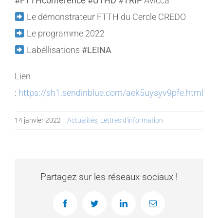
#FTTHconference
#UTHD
#TRIP
Avicca
Le démonstrateur FTTH du Cercle CREDO
Le programme 2022
Labéllisations
#LEINA
Lien
:
https://sh1.sendinblue.com/aek5uysyv9pfe.html
14 janvier 2022
|
Actualités
,
Lettres d'information
Partagez sur les réseaux sociaux !
Facebook
Twitter
LinkedIn
Email