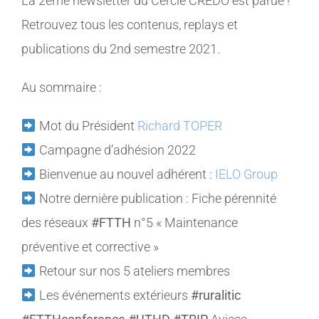
La 2ème newsletter du Cercle CREDO est parue !
Retrouvez tous les contenus, replays et
MEMBRES
publications du 2nd semestre 2021.
CONTACT
Au sommaire :
Mot du Président
Richard TOPER
Campagne d’adhésion 2022
Bienvenue au nouvel adhérent :
IELO Group
Notre dernière publication : Fiche pérennité
des réseaux
#FTTH
n°5 « Maintenance
préventive et corrective »
Retour sur nos 5 ateliers membres
Les événements extérieurs
#ruralitic