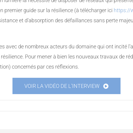
en lumière la nécessité de disposer de réseaux qui présente
 premier guide sur la résilience (à télécharger ici
https:/
ésistance et d’absorption des défaillances sans perte maje
s avec de nombreux acteurs du domaine qui ont incité l’as
 résilience. Pour mener à bien les nouveaux travaux de rédac
ion) concernés par ces réflexions.
VOIR LA VIDÉO DE L’INTERVIEW