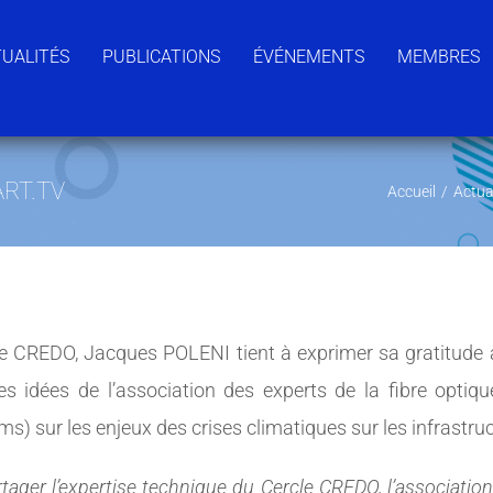
UALITÉS
PUBLICATIONS
ÉVÉNEMENTS
MEMBRES
ART.TV
Accueil
/
Actua
e CREDO, Jacques POLENI tient à exprimer sa gratitude à
les idées de l’association des experts de la fibre opt
) sur les enjeux des crises climatiques sur les infrastr
ager l’expertise technique du Cercle CREDO, l’association q