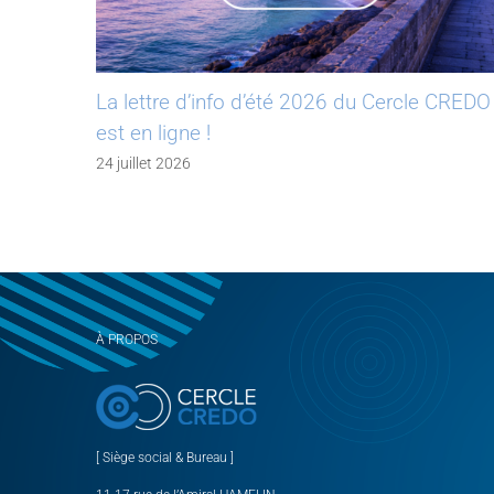
La lettre d’info d’été 2026 du Cercle CREDO
est en ligne !
24 juillet 2026
À PROPOS
[ Siège social & Bureau ]