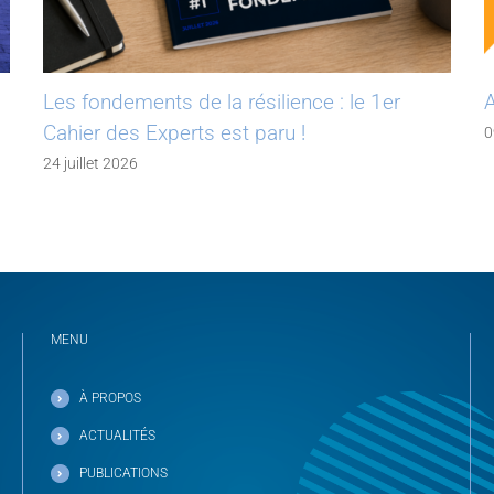
Les fondements de la résilience : le 1er
A
Cahier des Experts est paru !
0
24 juillet 2026
MENU
À PROPOS
ACTUALITÉS
PUBLICATIONS