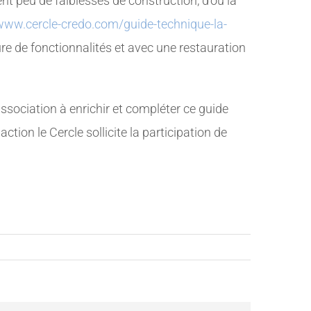
nt peu de faiblesses de construction, d’où la
/www.cercle-credo.com/guide-technique-la-
ure de fonctionnalités et avec une restauration
sociation à enrichir et compléter ce guide
tion le Cercle sollicite la participation de