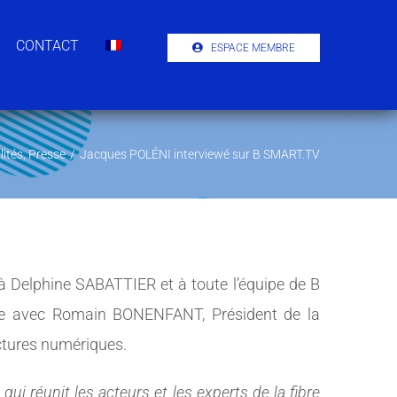
CONTACT
ESPACE MEMBRE
lités
,
Presse
/
Jacques POLÉNI interviewé sur B SMART.TV
 Delphine SABATTIER et à toute l’équipe de B
ique avec Romain BONENFANT, Président de la
uctures numériques.
ui réunit les acteurs et les experts de la fibre