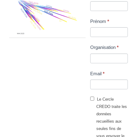
technique
XGS-
Prénom
*
PON
Organisation
*
Email
*
Le Cercle
CREDO traite les
données
recueillies aux
seules fins de
vous envoyer le