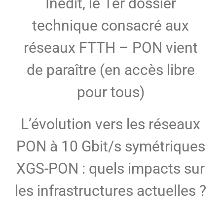
Inédit, le 1er dossier
MEMBRES
technique consacré aux
réseaux FTTH – PON vient
CONTACT
de paraître (en accès libre
pour tous)
L’évolution vers les réseaux
PON à 10 Gbit/s symétriques
XGS-PON : quels impacts sur
les infrastructures actuelles ?