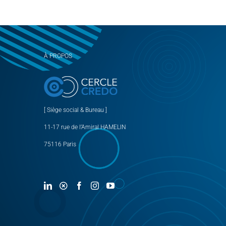
À PROPOS
[ Siège social & Bureau ]
11-17 rue de l’Amiral HAMELIN
75116 Paris