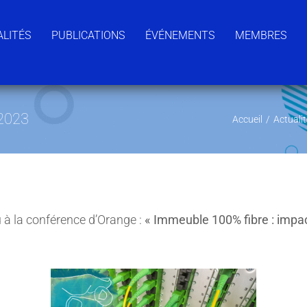
LITÉS
PUBLICATIONS
ÉVÉNEMENTS
MEMBRES
 2023
Accueil
/
Actuali
 à la conférence d’Orange :
« Immeuble 100% fibre : impact 