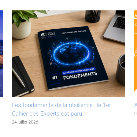
Les fondements de la résilience : le 1er
A
Cahier des Experts est paru !
0
24 juillet 2026