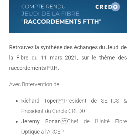
Voir
l'image
MEMBRES
agrandie
CONTACT
Retrouvez la synthèse des échanges du Jeudi de
la Fibre du 11 mars 2021, sur le thème des
raccordements FttH.
Avec l’intervention de :
Richard Toper
, Président de SETICS &
Président du Cercle CRED0
Jeremy Bonan
, Chef de l’Unité Fibre
Optique à l’ARCEP