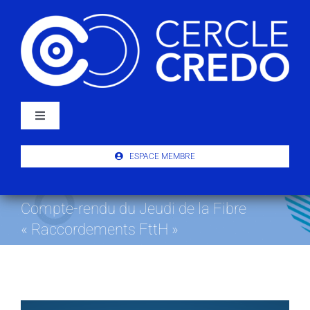
Passer
au
contenu
Navigation
à
bascule
À PROPOS
ESPACE MEMBRE
ACTUALITÉS
Compte-rendu du Jeudi de la Fibre
« Raccordements FttH »
PUBLICATIONS
ÉVÉNEMENTS