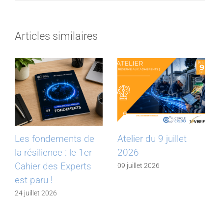
Articles similaires
ndements de
Atelier du 9 juillet
Atelier du 
ience : le 1er
2026
09 juin 2026
des Experts
09 juillet 2026
 !
 2026