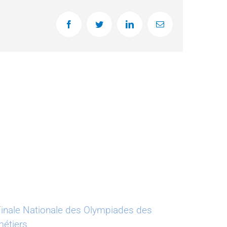
Facebook
Twitter
LinkedIn
Email
inale Nationale des Olympiades des
Salon 
étiers
08 déce