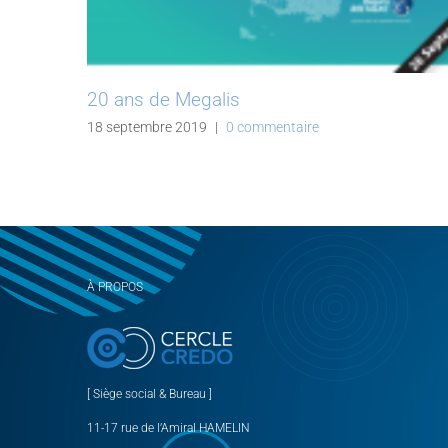
20 ans de Megalis
18 septembre 2019
|
0 commentaire
À PROPOS
[ Siège social & Bureau ]
11-17 rue de l’Amiral HAMELIN