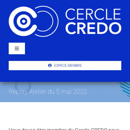
Passer
au
contenu
Navigation
à
bascule
À PROPOS
ESPACE MEMBRE
ACTUALITÉS
Replay Atelier du 5 mai 2022
PUBLICATIONS
ÉVÉNEMENTS