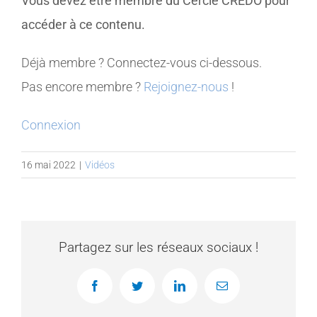
Vous devez être membre du Cercle CREDO pour
accéder à ce contenu.
MEMBRES
Déjà membre ? Connectez-vous ci-dessous.
CONTACT
Pas encore membre ?
Rejoignez-nous
!
Connexion
16 mai 2022
|
Vidéos
Partagez sur les réseaux sociaux !
Facebook
Twitter
LinkedIn
Email