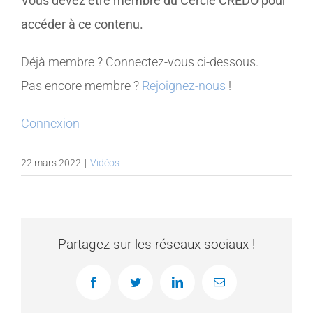
Vous devez être membre du Cercle CREDO pour
accéder à ce contenu.
MEMBRES
Déjà membre ? Connectez-vous ci-dessous.
CONTACT
Pas encore membre ?
Rejoignez-nous
!
Connexion
22 mars 2022
|
Vidéos
Partagez sur les réseaux sociaux !
Facebook
Twitter
LinkedIn
Email