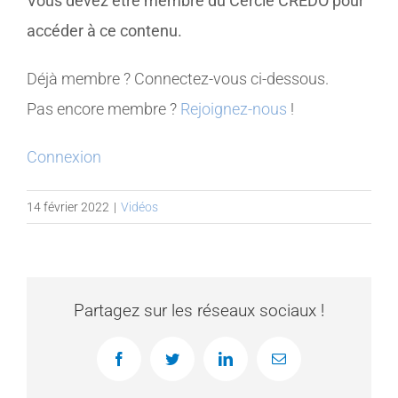
Vous devez être membre du Cercle CREDO pour
accéder à ce contenu.
MEMBRES
Déjà membre ? Connectez-vous ci-dessous.
CONTACT
Pas encore membre ?
Rejoignez-nous
!
Connexion
14 février 2022
|
Vidéos
Partagez sur les réseaux sociaux !
Facebook
Twitter
LinkedIn
Email