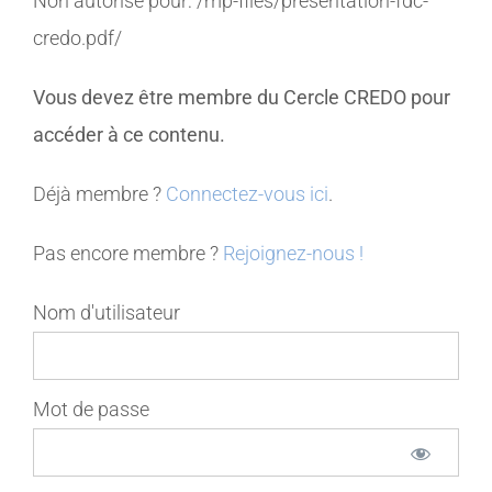
Non autorisé pour:
/mp-files/presentation-fdc-
credo.pdf/
MEMBRES
Vous devez être membre du Cercle CREDO pour
CONTACT
accéder à ce contenu.
Déjà membre ?
Connectez-vous ici
.
Pas encore membre ?
Rejoignez-nous !
Nom d'utilisateur
Mot de passe