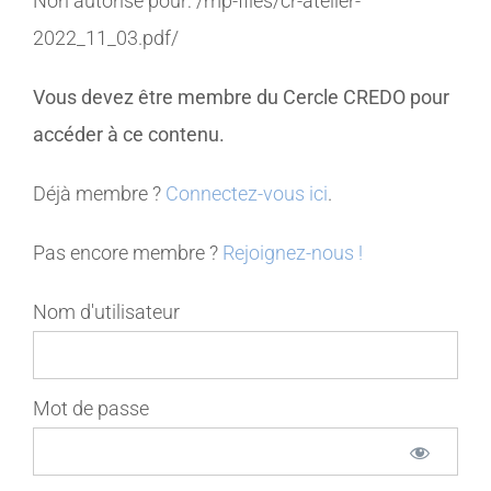
Non autorisé pour:
/mp-files/cr-atelier-
2022_11_03.pdf/
MEMBRES
Vous devez être membre du Cercle CREDO pour
CONTACT
accéder à ce contenu.
Déjà membre ?
Connectez-vous ici
.
Pas encore membre ?
Rejoignez-nous !
Nom d'utilisateur
Mot de passe