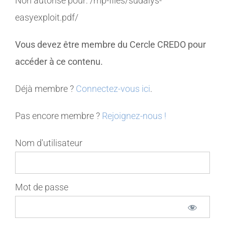
Non autorisé pour:
/mp-files/sudalys-
easyexploit.pdf/
MEMBRES
Vous devez être membre du Cercle CREDO pour
CONTACT
accéder à ce contenu.
Déjà membre ?
Connectez-vous ici
.
Pas encore membre ?
Rejoignez-nous !
Nom d'utilisateur
Mot de passe