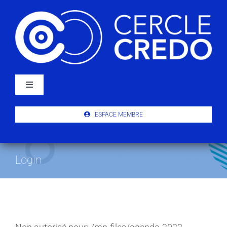
Passer
au
contenu
Navigation
à
bascule
À PROPOS
ESPACE MEMBRE
ACTUALITÉS
Login
PUBLICATIONS
ÉVÉNEMENTS