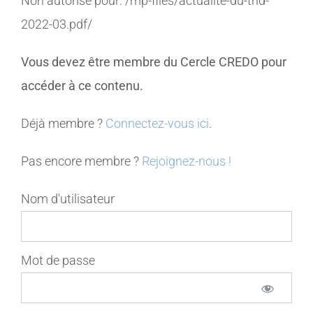
Non autorisé pour:
/mp-files/actualite-du-thd-
2022-03.pdf/
MEMBRES
Vous devez être membre du Cercle CREDO pour
CONTACT
accéder à ce contenu.
Déjà membre ?
Connectez-vous ici
.
Pas encore membre ?
Rejoignez-nous !
Nom d'utilisateur
Mot de passe