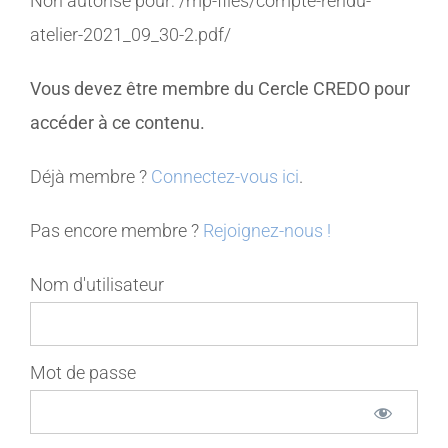
Non autorisé pour:
/mp-files/compte-rendu-
atelier-2021_09_30-2.pdf/
MEMBRES
Vous devez être membre du Cercle CREDO pour
CONTACT
accéder à ce contenu.
Déjà membre ?
Connectez-vous ici
.
Pas encore membre ?
Rejoignez-nous !
Nom d'utilisateur
Mot de passe