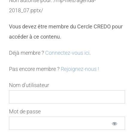
Non autorisé pour:
/mp-files/agenda-
2018_07.pptx/
MEMBRES
Vous devez être membre du Cercle CREDO pour
CONTACT
accéder à ce contenu.
Déjà membre ?
Connectez-vous ici
.
Pas encore membre ?
Rejoignez-nous !
Nom d'utilisateur
Mot de passe