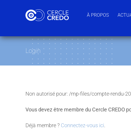
Passer
au
À PROPOS
ACTUA
contenu
Login
Non autorisé pour:
/mp-files/compte-rendu-2
Vous devez être membre du Cercle CREDO po
Déjà membre ?
Connectez-vous ici
.