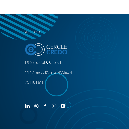
À PROPOS
[ Siège social & Bureau ]
11-17 rue de l’Amiral HAMELIN
75116 Paris