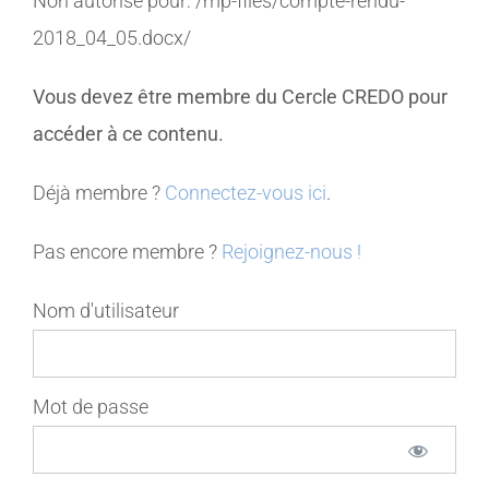
Non autorisé pour:
/mp-files/compte-rendu-
2018_04_05.docx/
MEMBRES
Vous devez être membre du Cercle CREDO pour
CONTACT
accéder à ce contenu.
Déjà membre ?
Connectez-vous ici
.
Pas encore membre ?
Rejoignez-nous !
Nom d'utilisateur
Mot de passe