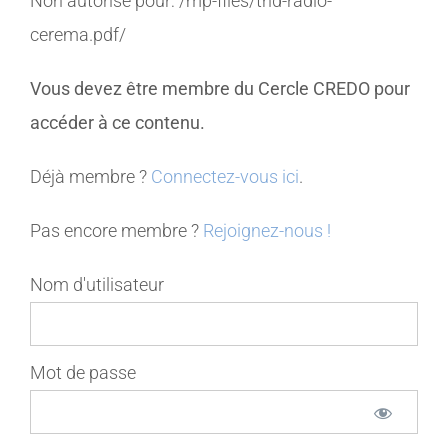
Non autorisé pour:
/mp-files/thd-radio-
cerema.pdf/
MEMBRES
Vous devez être membre du Cercle CREDO pour
CONTACT
accéder à ce contenu.
Déjà membre ?
Connectez-vous ici
.
Pas encore membre ?
Rejoignez-nous !
Nom d'utilisateur
Mot de passe