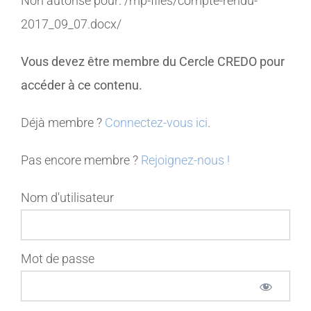
Non autorisé pour:
/mp-files/compte-rendu-
2017_09_07.docx/
MEMBRES
Vous devez être membre du Cercle CREDO pour
CONTACT
accéder à ce contenu.
Déjà membre ?
Connectez-vous ici
.
Pas encore membre ?
Rejoignez-nous !
Nom d'utilisateur
Mot de passe