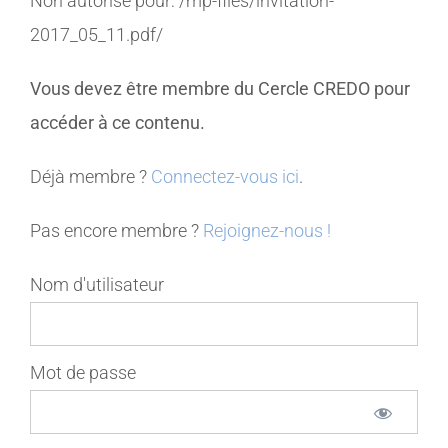
Non autorisé pour:
/mp-files/invitation-
2017_05_11.pdf/
MEMBRES
Vous devez être membre du Cercle CREDO pour
CONTACT
accéder à ce contenu.
Déjà membre ?
Connectez-vous ici
.
Pas encore membre ?
Rejoignez-nous !
Nom d'utilisateur
Mot de passe