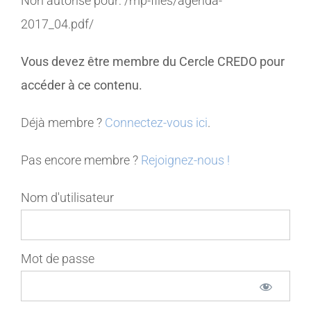
Non autorisé pour:
/mp-files/agenda-
2017_04.pdf/
MEMBRES
Vous devez être membre du Cercle CREDO pour
CONTACT
accéder à ce contenu.
Déjà membre ?
Connectez-vous ici
.
Pas encore membre ?
Rejoignez-nous !
Nom d'utilisateur
Mot de passe