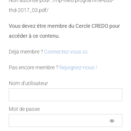
Non autorisé pour:
/mp-files/programme-bus-
thd-2017_03.pdf/
MEMBRES
Vous devez être membre du Cercle CREDO pour
CONTACT
accéder à ce contenu.
Déjà membre ?
Connectez-vous ici
.
Pas encore membre ?
Rejoignez-nous !
Nom d'utilisateur
Mot de passe