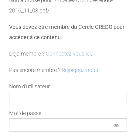
Non autorisé pour:
/mp-files/compte-rendu-
2016_11_03.pdf/
MEMBRES
Vous devez être membre du Cercle CREDO pour
CONTACT
accéder à ce contenu.
Déjà membre ?
Connectez-vous ici
.
Pas encore membre ?
Rejoignez-nous !
Nom d'utilisateur
Mot de passe