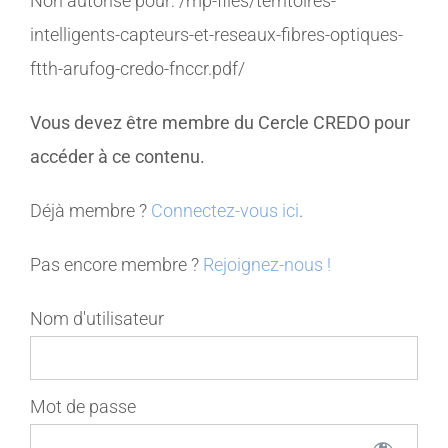
Non autorisé pour:
/mp-files/territoires-
intelligents-capteurs-et-reseaux-fibres-optiques-
MEMBRES
ftth-arufog-credo-fnccr.pdf/
CONTACT
Vous devez être membre du Cercle CREDO pour
accéder à ce contenu.
Déjà membre ?
Connectez-vous ici
.
Pas encore membre ?
Rejoignez-nous !
Nom d'utilisateur
Mot de passe