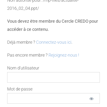
Non autorisé pour:
/mp-files/actualite-
2016_02_04.ppt/
MEMBRES
Vous devez être membre du Cercle CREDO pour
CONTACT
accéder à ce contenu.
Déjà membre ?
Connectez-vous ici
.
Pas encore membre ?
Rejoignez-nous !
Nom d'utilisateur
Mot de passe