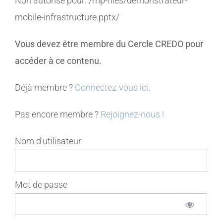
Non autorisé pour:
/mp-files/demonstrateur-
mobile-infrastructure.pptx/
MEMBRES
Vous devez être membre du Cercle CREDO pour
CONTACT
accéder à ce contenu.
Déjà membre ?
Connectez-vous ici
.
Pas encore membre ?
Rejoignez-nous !
Nom d'utilisateur
Mot de passe