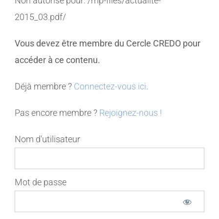
Non autorisé pour:
/mp-files/actualite-
2015_03.pdf/
MEMBRES
Vous devez être membre du Cercle CREDO pour
CONTACT
accéder à ce contenu.
Déjà membre ?
Connectez-vous ici
.
Pas encore membre ?
Rejoignez-nous !
Nom d'utilisateur
Mot de passe