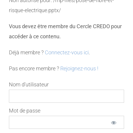
Non autorisé pour:
/mp-files/pose-de-fibre-et-
risque-electrique.pptx/
MEMBRES
Vous devez être membre du Cercle CREDO pour
CONTACT
accéder à ce contenu.
Déjà membre ?
Connectez-vous ici
.
Pas encore membre ?
Rejoignez-nous !
Nom d'utilisateur
Mot de passe