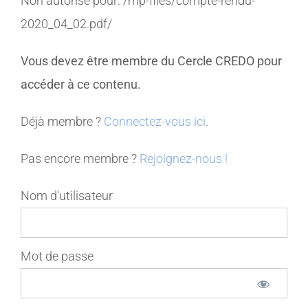
Non autorisé pour:
/mp-files/compte-rendu-
2020_04_02.pdf/
MEMBRES
Vous devez être membre du Cercle CREDO pour
CONTACT
accéder à ce contenu.
Déjà membre ?
Connectez-vous ici
.
Pas encore membre ?
Rejoignez-nous !
Nom d'utilisateur
Mot de passe