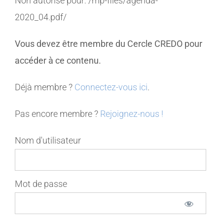
Non autorisé pour:
/mp-files/agenda-
2020_04.pdf/
MEMBRES
Vous devez être membre du Cercle CREDO pour
CONTACT
accéder à ce contenu.
Déjà membre ?
Connectez-vous ici
.
Pas encore membre ?
Rejoignez-nous !
Nom d'utilisateur
Mot de passe