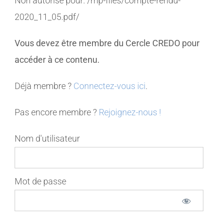
Non autorisé pour:
/mp-files/compte-rendu-
2020_11_05.pdf/
MEMBRES
Vous devez être membre du Cercle CREDO pour
CONTACT
accéder à ce contenu.
Déjà membre ?
Connectez-vous ici
.
Pas encore membre ?
Rejoignez-nous !
Nom d'utilisateur
Mot de passe