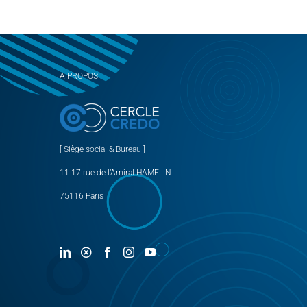
À PROPOS
[ Siège social & Bureau ]
11-17 rue de l’Amiral HAMELIN
75116 Paris