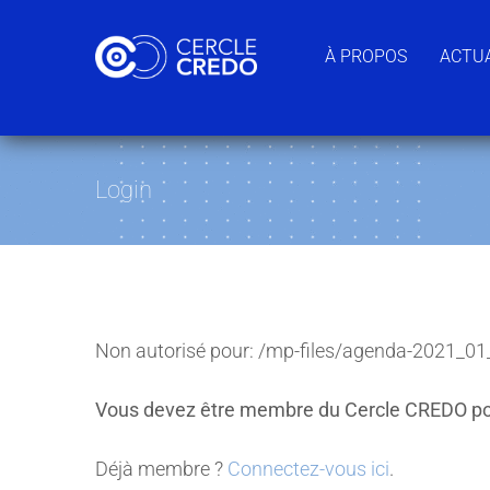
Passer
au
À PROPOS
ACTUA
contenu
Login
Non autorisé pour:
/mp-files/agenda-2021_01
Vous devez être membre du Cercle CREDO po
Déjà membre ?
Connectez-vous ici
.